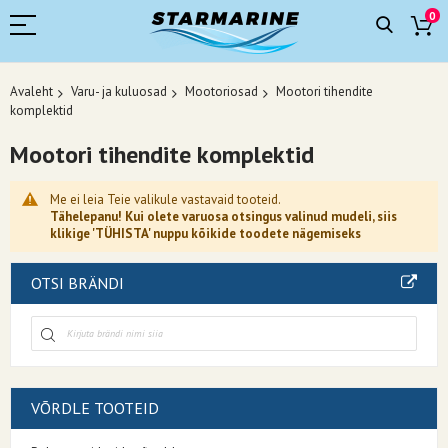
0
Avaleht
Varu- ja kuluosad
Mootoriosad
Mootori tihendite
komplektid
Mootori tihendite komplektid
Me ei leia Teie valikule vastavaid tooteid.
Tähelepanu! Kui olete varuosa otsingus valinud mudeli, siis
klikige 'TÜHISTA' nuppu kõikide toodete nägemiseks
OTSI BRÄNDI
VÕRDLE TOOTEID