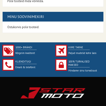
Pole tooteid mida võrrelda.
MINU SOOVINIMEKIRI
Ostukorvis pole tooteid.
1000+ BRÄNDI
KIIRE TARNE
Kõrgeim kvaliteet
Paljud mudelid kohe laos
KLIENDITUGI
100% TURVALISED
MAKSED
Emaili & telefonil
Hindame sinu turvalisust