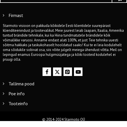
Firmast
Starmoto visioon on pakkuda kõikidele Eesti klientidele suurepärast
klienditeenindust ja tootevalikut. Meie juurest leiab Jaapani, Itaalia, Ameerika
tuntud brändide tehnikale, kui ka Hiina tundmatutele brändidele kõik
võimalikke varuosi. Anname endast alati 100%, et just Teie tehnika uuesti
sõitma hakkaks ja taskukohaselt hooldatud saaks! Kui te ei leia kodulehelt
oma sõidukile sobivat osa, siis võite julgelt meiega ühendust võtta. Meil on
lepingud enamus Euroopa hulgimüüjatega ja kõiki tooteid kodulehel ei
pruugi olla.
Tallinna pood
Poe info
Tooteinfo
© 2014-2024 Starmoto OÜ