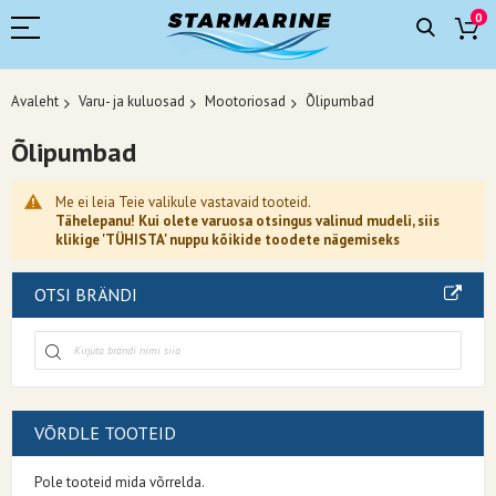
0
Avaleht
Varu- ja kuluosad
Mootoriosad
Õlipumbad
Õlipumbad
Me ei leia Teie valikule vastavaid tooteid.
Tähelepanu! Kui olete varuosa otsingus valinud mudeli, siis
klikige 'TÜHISTA' nuppu kõikide toodete nägemiseks
OTSI BRÄNDI
VÕRDLE TOOTEID
Pole tooteid mida võrrelda.