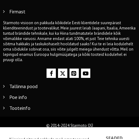
Firmast
Starmoto visioon on pakkuda kõikidele Eesti klientidele suurepärast
klienditeenindust ja tootevalikut. Meie juurest leiab Jaapani, Itaalia, Ameerika
tuntud brändide tehnikale, kui ka Hiina tundmatutele brändidele kõik
võimalikke varuosi. Anname endast alati 100%, et just Teie tehnika uuesti
sõitma hakkaks ja taskukohaselt hooldatud saaks! Kui te ei leia kodulehelt
oma sõidukile sobivat osa, siis võite julgelt meiega ühendust võtta. Meil on
lepingud enamus Euroopa hulgimüüjatega ja kõiki tooteid kodulehel ei
pruugi olla.
Tallinna pood
Poe info
Tooteinfo
© 2014-2024 Starmoto OÜ
SEADED