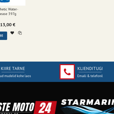
hetic Water-
rease 397g
13,00 €
VI
KIIRE TARNE
KLIENDITUGI
jud mudelid kohe laos
Emaili & telefonil