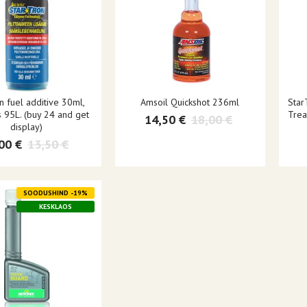
n fuel additive 30ml,
Amsoil Quickshot 236ml
Star
95L. (buy 24 and get
Trea
14,50 €
18,00 €
display)
00 €
13,50 €
SOODUSHIND -19%
KESKLAOS