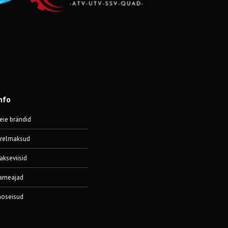
nfo
eie brändid
ärelmaksud
akseviisid
arneajad
aoseisud