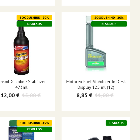
SOODUSHIND -20%
SOODUSHIND -20%
KESKLAOS
KESKLAOS
msoil Gasoline Stabilizer
Motorex Fuel Stabilizer In Desk
473ml
Display 125 ml (12)
12,00 €
15,00 €
8,85 €
11,00 €
SOODUSHIND -19%
KESKLAOS
KESKLAOS