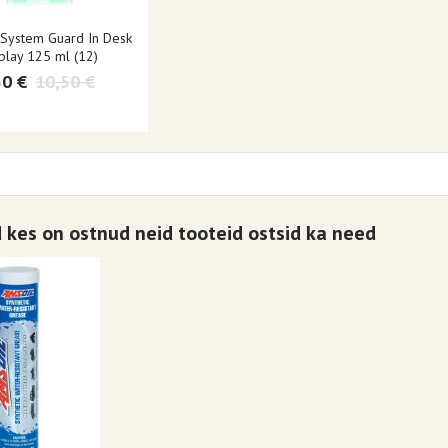
System Guard In Desk
play 125 ml (12)
50 €
10,50 €
d kes on ostnud neid tooteid ostsid ka need