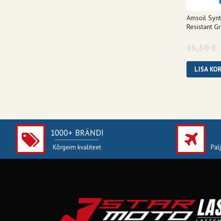
Amsoil Synt
Resistant G
15,50 €
LISA KOR
1000+ BRÄNDI
Kõrgeim kvaliteet
Pal