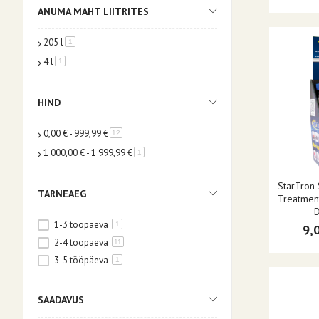
ANUMA MAHT LIITRITES
205 l
toode
1
4 l
toode
1
HIND
0,00 €
-
999,99 €
toode
12
1 000,00 €
-
1 999,99 €
toode
1
StarTron
TARNEAEG
Treatmen
D
1-3 tööpäeva
1
9,
2-4 tööpäeva
11
3-5 tööpäeva
1
SAADAVUS