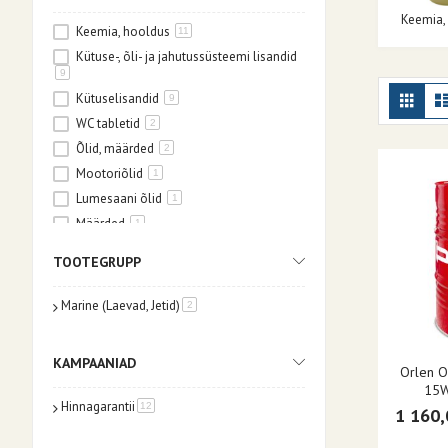
Keemia,
Keemia, hooldus
11
Kütuse-, õli- ja jahutussüsteemi lisandid
9
Kuv
Ruudu
Kütuselisandid
9
WC tabletid
2
Õlid, määrded
2
Mootoriõlid
1
Lumesaani õlid
1
Määrded
1
Spetsiaalmäärded
1
TOOTEGRUPP
Marine (Laevad, Jetid)
toode
2
KAMPAANIAD
Orlen O
15W
Hinnagarantii
toode
12
1 160,