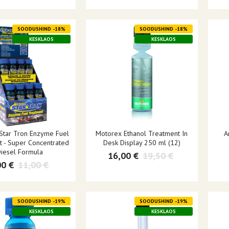
SOODUSHIND -18%
SOODUSHIND -18%
KESKLAOS
KESKLAOS
 Star Tron Enzyme Fuel
Motorex Ethanol Treatment In
A
t - Super Concentrated
Desk Display 250 ml (12)
iesel Formula
16,00 €
19,50 €
00 €
11,00 €
SOODUSHIND -19%
SOODUSHIND -19%
KESKLAOS
KESKLAOS