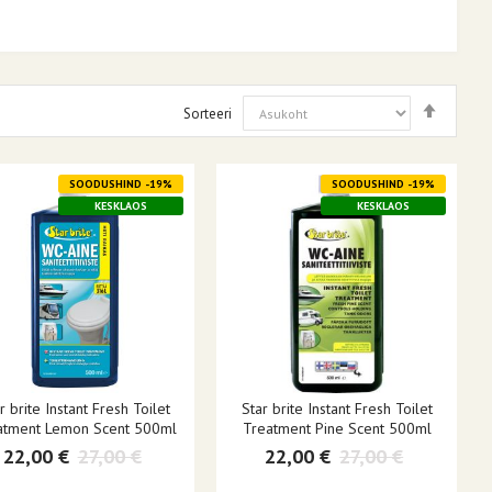
Määra
Sorteeri
kahane
suunas
SOODUSHIND -19%
SOODUSHIND -19%
KESKLAOS
KESKLAOS
r brite Instant Fresh Toilet
Star brite Instant Fresh Toilet
atment Lemon Scent 500ml
Treatment Pine Scent 500ml
22,00 €
27,00 €
22,00 €
27,00 €