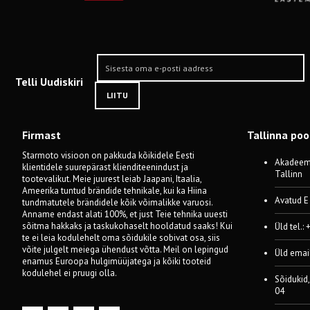
Telli Uudiskiri
LIITU
Firmast
Tallinna po
Starmoto visioon on pakkuda kõikidele Eesti
Akadeemi
klientidele suurepärast klienditeenindust ja
Tallinn
tootevalikut. Meie juurest leiab Jaapani, Itaalia,
Ameerika tuntud brändide tehnikale, kui ka Hiina
Avatud E
tundmatutele brändidele kõik võimalikke varuosi.
Anname endast alati 100%, et just Teie tehnika uuesti
sõitma hakkaks ja taskukohaselt hooldatud saaks! Kui
Üld tel.:
te ei leia kodulehelt oma sõidukile sobivat osa, siis
võite julgelt meiega ühendust võtta. Meil on lepingud
Üld emai
enamus Euroopa hulgimüüjatega ja kõiki tooteid
kodulehel ei pruugi olla.
Sõidukid,
04