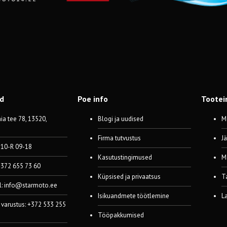
od
Poe info
Tootei
a tee 78, 13520,
Blogi ja uudised
M
Firma tutvustus
J
 10-R 09-18
Kasutustingimused
M
 +372 655 73 60
Küpsised ja privaatsus
T
l:
info@starmoto.ee
Isikuandmete töötlemine
L
 varustus: +372 533 255
Tööpakkumised