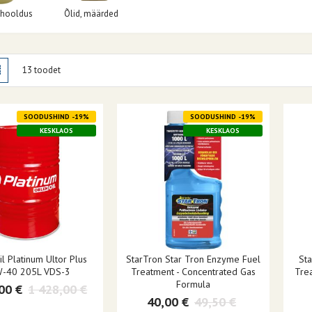
 hooldus
Õlid, määrded
amisviis
stik
Nimekiri
13
toodet
SOODUSHIND -19%
SOODUSHIND -19%
KESKLAOS
KESKLAOS
il Platinum Ultor Plus
StarTron Star Tron Enzyme Fuel
Sta
-40 205L VDS-3
Treatment - Concentrated Gas
Tre
Formula
00 €
1 428,00 €
40,00 €
49,50 €