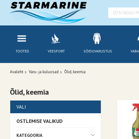
TOOTED
VEESPORT
SÕIDUVARUSTUS
VABA
Avaleht
Varu- ja kuluosad
Õlid, keemia
Õlid, keemia
VALI
OSTLEMISE VALIKUD
KATEGOORIA