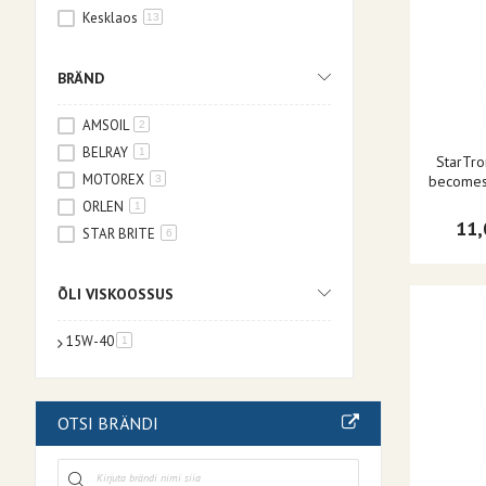
Kesklaos
13
BRÄND
AMSOIL
2
BELRAY
1
StarTro
MOTOREX
becomes 
3
ORLEN
1
11,
STAR BRITE
6
ÕLI VISKOOSSUS
15W-40
toode
1
OTSI BRÄNDI