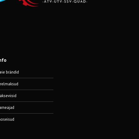
nfo
eie brändid
ärelmaksud
akseviisid
arneajad
aoseisud