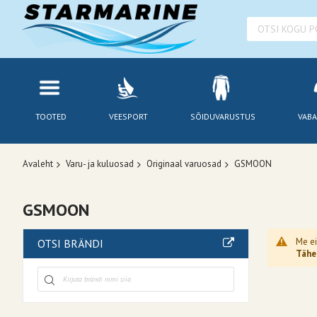
TOOTED
VEESPORT
SÕIDUVARUSTUS
VABA
Avaleht
Varu- ja kuluosad
Originaal varuosad
GSMOON
GSMOON
Me ei
OTSI BRÄNDI
Tähel