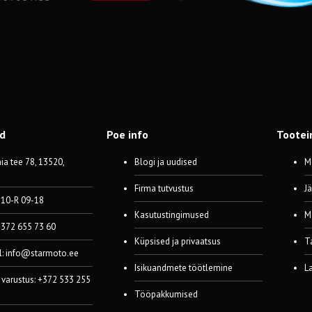
od
Poe info
Tootei
a tee 78, 13520,
Blogi ja uudised
M
Firma tutvustus
J
 10-R 09-18
Kasutustingimused
M
 +372 655 73 60
Küpsised ja privaatsus
T
l:
info@starmoto.ee
Isikuandmete töötlemine
L
 varustus: +372 533 255
Tööpakkumised