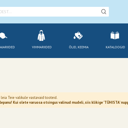
AJARIIDED
VIHMARIIDED
ÕLID, KEEMIA
KATALOOGID
 leia Teie valikule vastavaid tooteid.
epanu! Kui olete varuosa otsingus valinud mudeli, siis klikige 'TÜHISTA' n