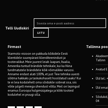
Telli Uudiskiri
LIITU
Firmast
Tallinna po
Starmoto visioon on pakkuda kõikidele Eesti
Akadeemi
klientidele suurepärast klienditeenindust ja
Tallinn
tootevalikut. Meie juurest leiab Jaapani, Itaalia,
Ameerika tuntud brändide tehnikale, kui ka Hiina
Avatud E
tundmatutele brändidele kõik võimalikke varuosi.
Anname endast alati 100%, et just Teie tehnika uuesti
sõitma hakkaks ja taskukohaselt hooldatud saaks! Kui
Üld tel.:
te ei leia kodulehelt oma sõidukile sobivat osa, siis
võite julgelt meiega ühendust võtta. Meil on lepingud
Üld emai
enamus Euroopa hulgimüüjatega ja kõiki tooteid
kodulehel ei pruugi olla.
Sõidukid,
04