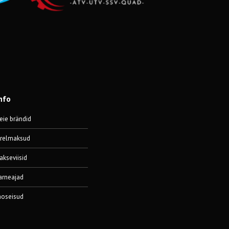
nfo
eie brändid
ärelmaksud
akseviisid
arneajad
aoseisud