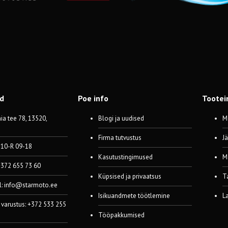
od
Poe info
Tootei
a tee 78, 13520,
Blogi ja uudised
M
Firma tutvustus
J
 10-R 09-18
Kasutustingimused
M
 +372 655 73 60
Küpsised ja privaatsus
T
l:
info@starmoto.ee
Isikuandmete töötlemine
L
 varustus: +372 533 255
Tööpakkumised