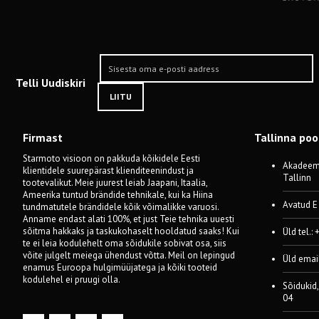
Telli Uudiskiri
LIITU
Firmast
Tallinna po
Starmoto visioon on pakkuda kõikidele Eesti
Akadeemi
klientidele suurepärast klienditeenindust ja
Tallinn
tootevalikut. Meie juurest leiab Jaapani, Itaalia,
Ameerika tuntud brändide tehnikale, kui ka Hiina
Avatud E
tundmatutele brändidele kõik võimalikke varuosi.
Anname endast alati 100%, et just Teie tehnika uuesti
sõitma hakkaks ja taskukohaselt hooldatud saaks! Kui
Üld tel.:
te ei leia kodulehelt oma sõidukile sobivat osa, siis
võite julgelt meiega ühendust võtta. Meil on lepingud
Üld emai
enamus Euroopa hulgimüüjatega ja kõiki tooteid
kodulehel ei pruugi olla.
Sõidukid,
04