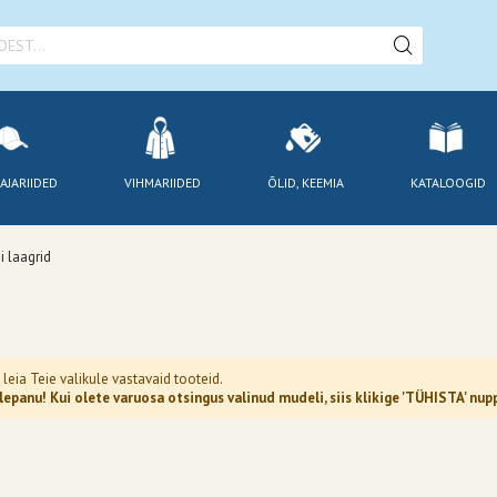
AJARIIDED
VIHMARIIDED
ÕLID, KEEMIA
KATALOOGID
i laagrid
 leia Teie valikule vastavaid tooteid.
epanu! Kui olete varuosa otsingus valinud mudeli, siis klikige 'TÜHISTA' n