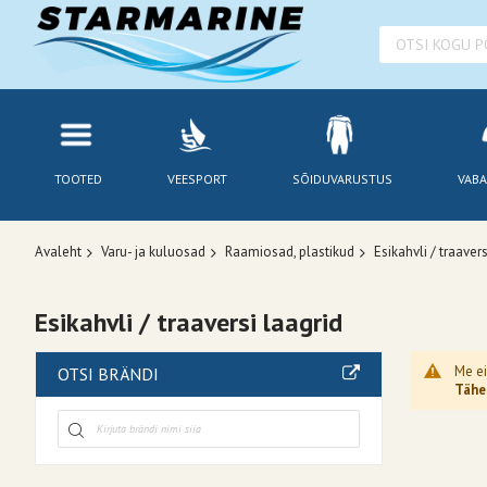
TOOTED
VEESPORT
SÕIDUVARUSTUS
VABA
Avaleht
Varu- ja kuluosad
Raamiosad, plastikud
Esikahvli / traavers
Esikahvli / traaversi laagrid
Me ei
OTSI BRÄNDI
Tähel