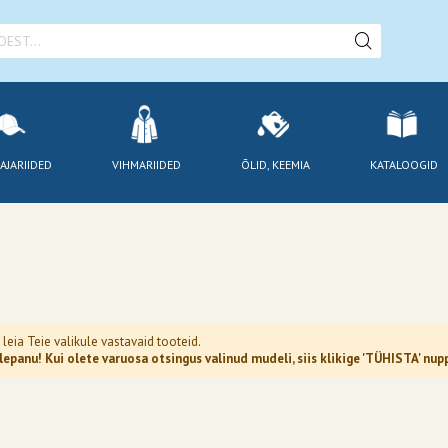
AJARIIDED
VIHMARIIDED
ÕLID, KEEMIA
KATALOOGID
 leia Teie valikule vastavaid tooteid.
epanu! Kui olete varuosa otsingus valinud mudeli, siis klikige 'TÜHISTA' n