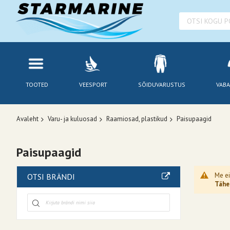
TOOTED
VEESPORT
SÕIDUVARUSTUS
VABA
Avaleht
Varu- ja kuluosad
Raamiosad, plastikud
Paisupaagid
Paisupaagid
Me ei
OTSI BRÄNDI
Tähel