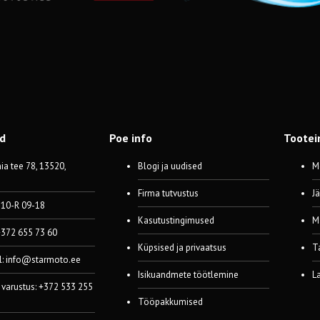
od
Poe info
Tootei
a tee 78, 13520,
Blogi ja uudised
M
Firma tutvustus
J
 10-R 09-18
Kasutustingimused
M
 +372 655 73 60
Küpsised ja privaatsus
T
l:
info@starmoto.ee
Isikuandmete töötlemine
L
 varustus: +372 533 255
Tööpakkumised