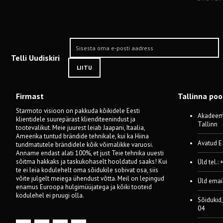
Telli Uudiskiri
LIITU
Firmast
Tallinna po
Starmoto visioon on pakkuda kõikidele Eesti
Akadeemi
klientidele suurepärast klienditeenindust ja
Tallinn
tootevalikut. Meie juurest leiab Jaapani, Itaalia,
Ameerika tuntud brändide tehnikale, kui ka Hiina
Avatud E
tundmatutele brändidele kõik võimalikke varuosi.
Anname endast alati 100%, et just Teie tehnika uuesti
sõitma hakkaks ja taskukohaselt hooldatud saaks! Kui
Üld tel.:
te ei leia kodulehelt oma sõidukile sobivat osa, siis
võite julgelt meiega ühendust võtta. Meil on lepingud
Üld emai
enamus Euroopa hulgimüüjatega ja kõiki tooteid
kodulehel ei pruugi olla.
Sõidukid,
04