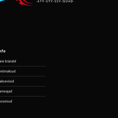
nfo
eie brändid
ärelmaksud
akseviisid
arneajad
aoseisud