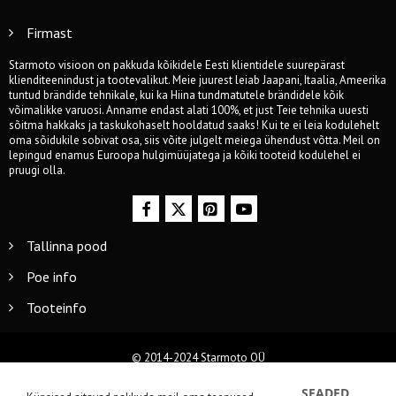
Firmast
Starmoto visioon on pakkuda kõikidele Eesti klientidele suurepärast
klienditeenindust ja tootevalikut. Meie juurest leiab Jaapani, Itaalia, Ameerika
tuntud brändide tehnikale, kui ka Hiina tundmatutele brändidele kõik
võimalikke varuosi. Anname endast alati 100%, et just Teie tehnika uuesti
sõitma hakkaks ja taskukohaselt hooldatud saaks! Kui te ei leia kodulehelt
oma sõidukile sobivat osa, siis võite julgelt meiega ühendust võtta. Meil on
lepingud enamus Euroopa hulgimüüjatega ja kõiki tooteid kodulehel ei
pruugi olla.
Tallinna pood
Poe info
Tooteinfo
© 2014-2024 Starmoto OÜ
SEADED