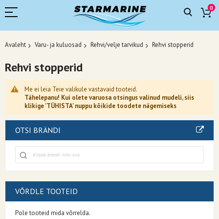
0
Avaleht
Varu- ja kuluosad
Rehvi/velje tarvikud
Rehvi stopperid
Rehvi stopperid
Me ei leia Teie valikule vastavaid tooteid.
Tähelepanu! Kui olete varuosa otsingus valinud mudeli, siis
klikige 'TÜHISTA' nuppu kõikide toodete nägemiseks
OTSI BRÄNDI
VÕRDLE TOOTEID
Pole tooteid mida võrrelda.