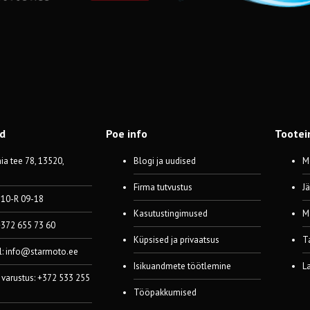
od
Poe info
Tootei
a tee 78, 13520,
Blogi ja uudised
M
Firma tutvustus
J
 10-R 09-18
Kasutustingimused
M
 +372 655 73 60
Küpsised ja privaatsus
T
l:
info@starmoto.ee
Isikuandmete töötlemine
L
 varustus: +372 533 255
Tööpakkumised