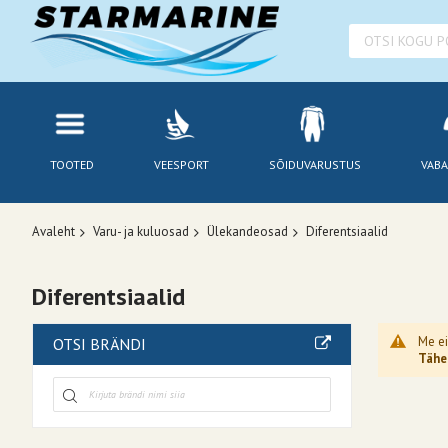
TOOTED
VEESPORT
SÕIDUVARUSTUS
VABA
Avaleht
Varu- ja kuluosad
Ülekandeosad
Diferentsiaalid
Diferentsiaalid
Me ei
OTSI BRÄNDI
Tähel