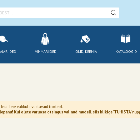
AJARIIDED
VIHMARIIDED
ÕLID, KEEMIA
KATALOOGID
 leia Teie valikule vastavaid tooteid.
epanu! Kui olete varuosa otsingus valinud mudeli, siis klikige 'TÜHISTA' n