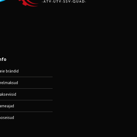
nfo
eie brändid
ärelmaksud
akseviisid
arneajad
aoseisud