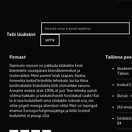
Telli Uudiskiri
LIITU
Firmast
Tallinna po
Starmoto visioon on pakkuda kõikidele Eesti
Akadeemi
klientidele suurepärast klienditeenindust ja
Tallinn
tootevalikut. Meie juurest leiab Jaapani, Itaalia,
Ameerika tuntud brändide tehnikale, kui ka Hiina
Avatud E
tundmatutele brändidele kõik võimalikke varuosi.
Anname endast alati 100%, et just Teie tehnika uuesti
sõitma hakkaks ja taskukohaselt hooldatud saaks! Kui
Üld tel.:
te ei leia kodulehelt oma sõidukile sobivat osa, siis
võite julgelt meiega ühendust võtta. Meil on lepingud
Üld emai
enamus Euroopa hulgimüüjatega ja kõiki tooteid
kodulehel ei pruugi olla.
Sõidukid,
04