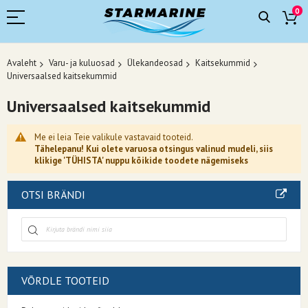
0
Avaleht
Varu- ja kuluosad
Ülekandeosad
Kaitsekummid
Universaalsed kaitsekummid
Universaalsed kaitsekummid
Me ei leia Teie valikule vastavaid tooteid.
Tähelepanu! Kui olete varuosa otsingus valinud mudeli, siis
klikige 'TÜHISTA' nuppu kõikide toodete nägemiseks
OTSI BRÄNDI
VÕRDLE TOOTEID