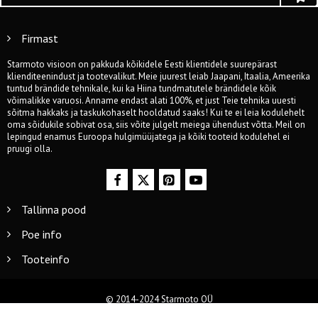
Firmast
Starmoto visioon on pakkuda kõikidele Eesti klientidele suurepärast
klienditeenindust ja tootevalikut. Meie juurest leiab Jaapani, Itaalia, Ameerika
tuntud brändide tehnikale, kui ka Hiina tundmatutele brändidele kõik
võimalikke varuosi. Anname endast alati 100%, et just Teie tehnika uuesti
sõitma hakkaks ja taskukohaselt hooldatud saaks! Kui te ei leia kodulehelt
oma sõidukile sobivat osa, siis võite julgelt meiega ühendust võtta. Meil on
lepingud enamus Euroopa hulgimüüjatega ja kõiki tooteid kodulehel ei
pruugi olla.
Tallinna pood
Poe info
Tooteinfo
© 2014-2024 Starmoto OÜ