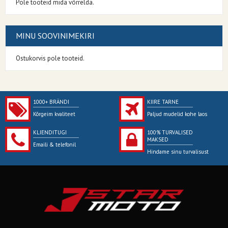
Pole tooteid mida võrrelda.
MINU SOOVINIMEKIRI
Ostukorvis pole tooteid.
1000+ BRÄNDI
KIIRE TARNE
Kõrgeim kvaliteet
Paljud mudelid kohe laos
KLIENDITUGI
100% TURVALISED
MAKSED
Emaili & telefonil
Hindame sinu turvalisust