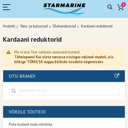
0
Avaleht
Varu- ja kuluosad
Ülekandeosad
Kardaani reduktorid
Kardaani reduktorid
Me ei leia Teie valikule vastavaid tooteid.
Tähelepanu! Kui olete varuosa otsingus valinud mudeli, siis
klikige 'TÜHISTA' nuppu kõikide toodete nägemiseks
OTSI BRÄNDI
VÕRDLE TOOTEID
Pole tooteid mida võrrelda.