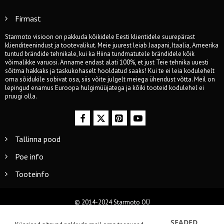
Firmast
Starmoto visioon on pakkuda kõikidele Eesti klientidele suurepärast
klienditeenindust ja tootevalikut. Meie juurest leiab Jaapani, Itaalia, Ameerika
tuntud brändide tehnikale, kui ka Hiina tundmatutele brändidele kõik
võimalikke varuosi. Anname endast alati 100%, et just Teie tehnika uuesti
sõitma hakkaks ja taskukohaselt hooldatud saaks! Kui te ei leia kodulehelt
oma sõidukile sobivat osa, siis võite julgelt meiega ühendust võtta. Meil on
lepingud enamus Euroopa hulgimüüjatega ja kõiki tooteid kodulehel ei
pruugi olla.
Tallinna pood
Poe info
Tooteinfo
© 2014-2024 Starmoto OÜ
SEADED