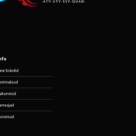
nfo
eie brändid
ärelmaksud
akseviisid
arneajad
aoseisud