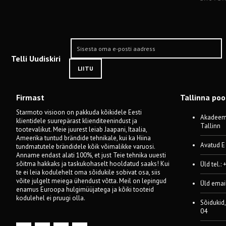
Telli Uudiskiri
LIITU
Firmast
Tallinna po
Starmoto visioon on pakkuda kõikidele Eesti
Akadeemi
klientidele suurepärast klienditeenindust ja
Tallinn
tootevalikut. Meie juurest leiab Jaapani, Itaalia,
Ameerika tuntud brändide tehnikale, kui ka Hiina
Avatud E
tundmatutele brändidele kõik võimalikke varuosi.
Anname endast alati 100%, et just Teie tehnika uuesti
sõitma hakkaks ja taskukohaselt hooldatud saaks! Kui
Üld tel.:
te ei leia kodulehelt oma sõidukile sobivat osa, siis
võite julgelt meiega ühendust võtta. Meil on lepingud
Üld emai
enamus Euroopa hulgimüüjatega ja kõiki tooteid
kodulehel ei pruugi olla.
Sõidukid,
04