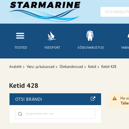
TOOTED
VEESPORT
SÕIDUVARUSTUS
VABA
Avaleht
Varu- ja kuluosad
Ülekandeosad
Ketid
Ketid 428
Ketid 428
Me ei
OTSI BRÄNDI
Tähel