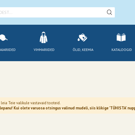
AJARIIDED
VIHMARIIDED
ÕLID, KEEMIA
KATALOOGID
 leia Teie valikule vastavaid tooteid.
epanu! Kui olete varuosa otsingus valinud mudeli, siis klikige 'TÜHISTA' n