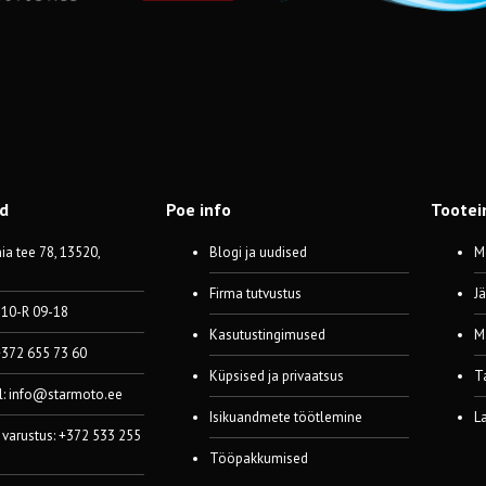
od
Poe info
Tootei
a tee 78, 13520,
Blogi ja uudised
M
Firma tutvustus
J
 10-R 09-18
Kasutustingimused
M
 +372 655 73 60
Küpsised ja privaatsus
T
l:
info@starmoto.ee
Isikuandmete töötlemine
L
 varustus: +372 533 255
Tööpakkumised