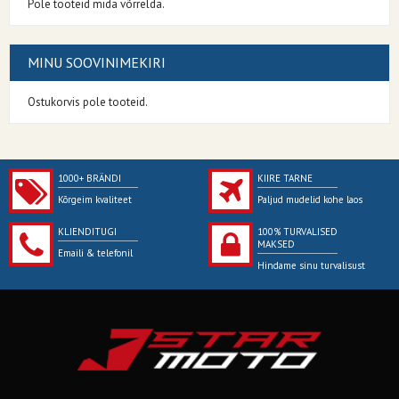
Pole tooteid mida võrrelda.
MINU SOOVINIMEKIRI
Ostukorvis pole tooteid.
1000+ BRÄNDI
KIIRE TARNE
Kõrgeim kvaliteet
Paljud mudelid kohe laos
KLIENDITUGI
100% TURVALISED
MAKSED
Emaili & telefonil
Hindame sinu turvalisust