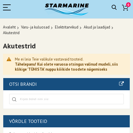
0
Avaleht
Varu- ja kuluosad
Elektritarvikud
Akud ja laadijad
Akutestrid
Akutestrid
Me ei leia Teie valikule vastavaid tooteid.
Tähelepanu! Kui olete varuosa otsingus valinud mudeli, siis
klikige 'TÜHISTA' nuppu kõikide toodete nägemiseks
OTSI BRÄNDI
VÕRDLE TOOTEID