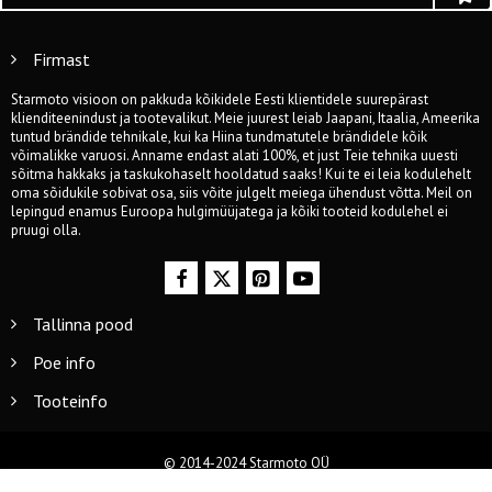
Firmast
Starmoto visioon on pakkuda kõikidele Eesti klientidele suurepärast
klienditeenindust ja tootevalikut. Meie juurest leiab Jaapani, Itaalia, Ameerika
tuntud brändide tehnikale, kui ka Hiina tundmatutele brändidele kõik
võimalikke varuosi. Anname endast alati 100%, et just Teie tehnika uuesti
sõitma hakkaks ja taskukohaselt hooldatud saaks! Kui te ei leia kodulehelt
oma sõidukile sobivat osa, siis võite julgelt meiega ühendust võtta. Meil on
lepingud enamus Euroopa hulgimüüjatega ja kõiki tooteid kodulehel ei
pruugi olla.
Tallinna pood
Poe info
Tooteinfo
© 2014-2024 Starmoto OÜ