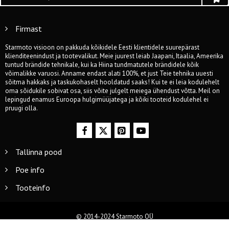
Firmast
Starmoto visioon on pakkuda kõikidele Eesti klientidele suurepärast
klienditeenindust ja tootevalikut. Meie juurest leiab Jaapani, Itaalia, Ameerika
tuntud brändide tehnikale, kui ka Hiina tundmatutele brändidele kõik
võimalikke varuosi. Anname endast alati 100%, et just Teie tehnika uuesti
sõitma hakkaks ja taskukohaselt hooldatud saaks! Kui te ei leia kodulehelt
oma sõidukile sobivat osa, siis võite julgelt meiega ühendust võtta. Meil on
lepingud enamus Euroopa hulgimüüjatega ja kõiki tooteid kodulehel ei
pruugi olla.
Tallinna pood
Poe info
Tooteinfo
© 2014-2024 Starmoto OÜ