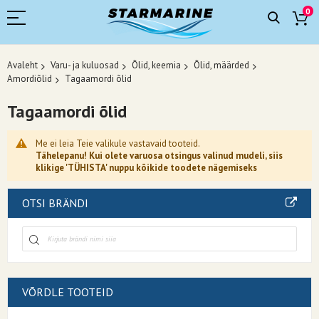
0
Avaleht
Varu- ja kuluosad
Õlid, keemia
Õlid, määrded
Amordiõlid
Tagaamordi õlid
Tagaamordi õlid
Me ei leia Teie valikule vastavaid tooteid.
Tähelepanu! Kui olete varuosa otsingus valinud mudeli, siis
klikige 'TÜHISTA' nuppu kõikide toodete nägemiseks
OTSI BRÄNDI
VÕRDLE TOOTEID